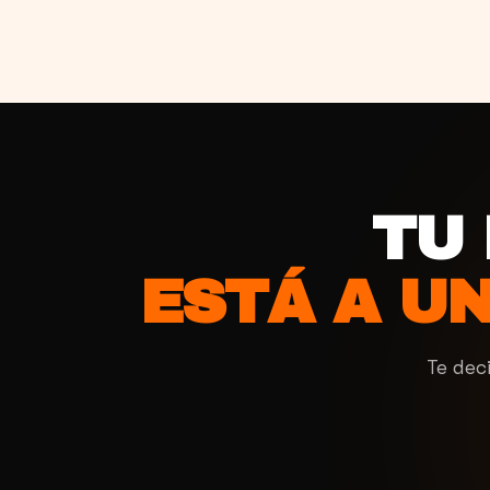
TU
ESTÁ A UN
Te dec